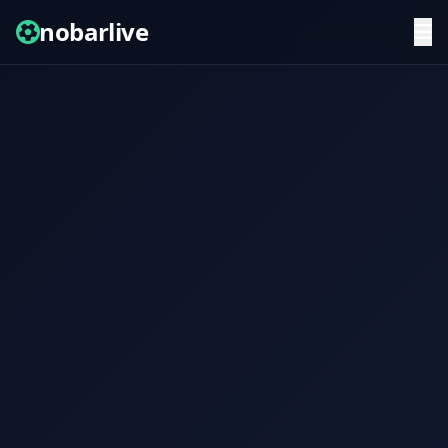
nobarlive